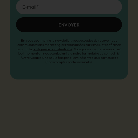
E-mail *
ENVOYER
En vous abonnant à la newsletter, vous acceptez de recevoir des
communications marketing personnalisées par email, et confirmez
avoir lu la
politique de confidentialité
. Vous pouvez vous désinscrire à
tout moment en nous contactant via notre formulaire de contact :
ici
*Offre valable une seule fois par client, réservée aux particuliers
(hors comptes professionnels).