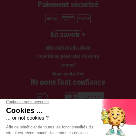
Paiement sécurisé
En savoir +
Informations livraison
Conditions générales de vente
Le mag'
Nous contacter
Ils nous font confiance