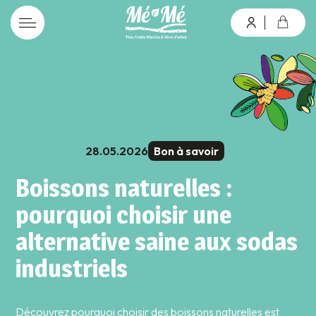
connexion
28.05.2026
Bon à savoir
Mot de passe oublié ?
Boissons naturelles :
pourquoi choisir une
Valider
alternative saine aux sodas
Inscription
industriels
Découvrez pourquoi choisir des boissons naturelles est