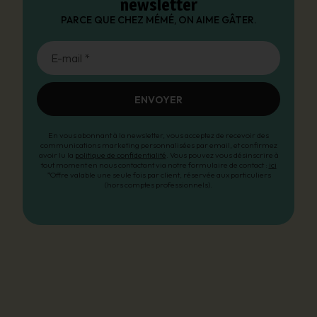
newsletter
PARCE QUE CHEZ MÉMÉ, ON AIME GÂTER.
E-mail *
ENVOYER
En vous abonnant à la newsletter, vous acceptez de recevoir des
communications marketing personnalisées par email, et confirmez
avoir lu la
politique de confidentialité
. Vous pouvez vous désinscrire à
tout moment en nous contactant via notre formulaire de contact :
ici
*Offre valable une seule fois par client, réservée aux particuliers
(hors comptes professionnels).