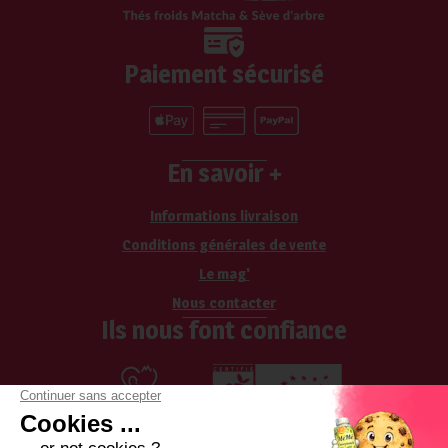
Paiement sécurisé
En savoir +
Informations livraison
Conditions générales de vente
Le mag'
Nous contacter
Ils nous font confiance