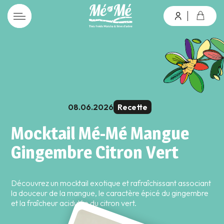
connexion
08.06.2026
Recette
Mot de passe oublié ?
Mocktail Mé-Mé Mangue
Gingembre Citron Vert
Valider
Découvrez un mocktail exotique et rafraîchissant associant
Inscription
la douceur de la mangue, le caractère épicé du gingembre
et la fraîcheur acidulée du citron vert.