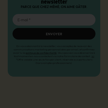
newsletter
PARCE QUE CHEZ MÉMÉ, ON AIME GÂTER.
E-mail *
ENVOYER
En vous abonnant à la newsletter, vous acceptez de recevoir des
communications marketing personnalisées par email, et confirmez
avoir lu la
politique de confidentialité
. Vous pouvez vous désinscrire à
tout moment en nous contactant via notre formulaire de contact :
ici
*Offre valable une seule fois par client, réservée aux particuliers
(hors comptes professionnels).