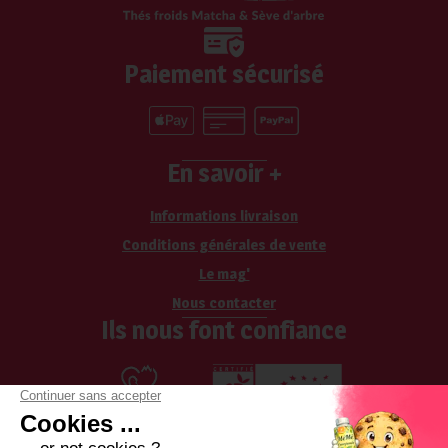
Paiement sécurisé
En savoir +
Informations livraison
Conditions générales de vente
Le mag'
Nous contacter
Ils nous font confiance