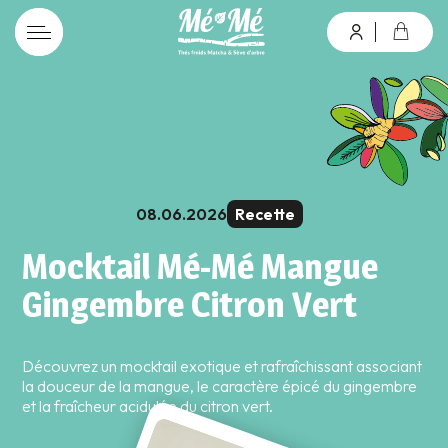
connexion
08.06.2026
Recette
Mot de passe oublié ?
Mocktail Mé-Mé Mangue
Gingembre Citron Vert
Valider
Découvrez un mocktail exotique et rafraîchissant associant
Inscription
la douceur de la mangue, le caractère épicé du gingembre
et la fraîcheur acidulée du citron vert.