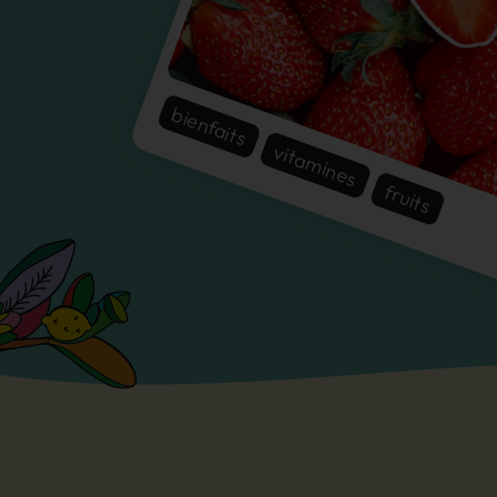
bienfaits
vitamines
fruits