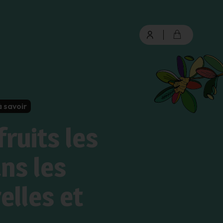
connexion
à savoir
fruits les
Mot de passe oublié ?
ans les
Valider
elles et
Inscription