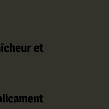
aîcheur et
alicament