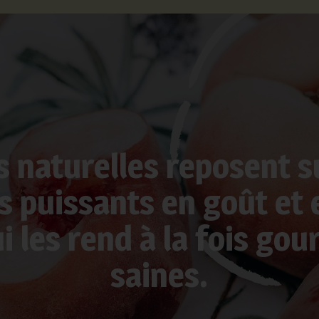
 naturelles reposent s
s puissants en goût et e
ui les rend à la fois go
saines.