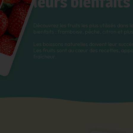
leurs bienfaits
Découvrez les fruits les plus utilisés dans l
bienfaits : framboise, pêche, citron et plus
Les boissons naturelles doivent leur succès 
Les fruits sont au cœur des recettes, appo
fraîcheur.