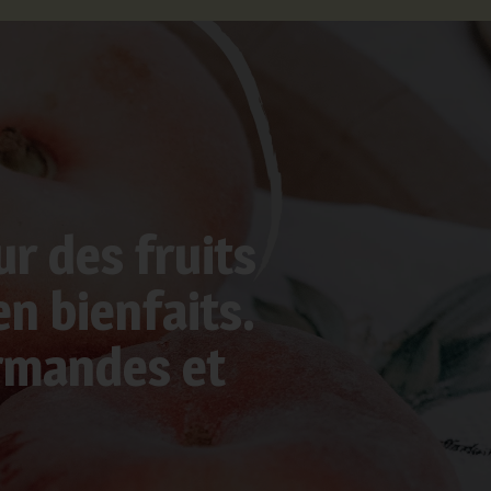
ur des fruits
n bienfaits.
urmandes et