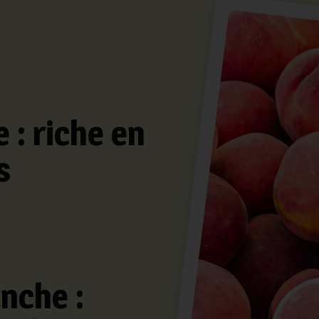
 : riche en
s
nche :