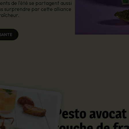
nts de l'été se partagent aussi
us surprendre par cette alliance
raîcheur.
SSANTE
Pesto avocat &
touche de fra