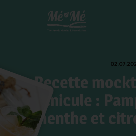
02.07.20
Recette mockta
canicule : Pa
menthe et citr