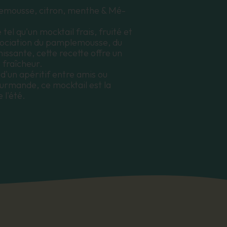
plemousse, citron, menthe & Mé-
el qu'un mocktail frais, fruité et
association du pamplemousse, du
issante, cette recette offre un
 fraîcheur.
 d'un apéritif entre amis ou
rmande, ce mocktail est la
 l'été.