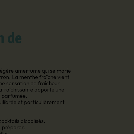
n de
égère amertume qui se marie
itron. La menthe fraîche vient
ne sensation de fraîcheur
fraîchissante apporte une
t parfumée.
uilibrée et particulièrement
ocktails alcoolisés.
à préparer.
lles.