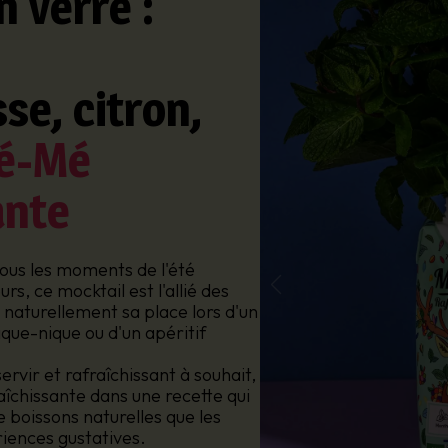
n verre :
e, citron,
é-Mé
ante
ous les moments de l'été
rs, ce mocktail est l'allié des
e naturellement sa place lors d'un
que-nique ou d'un apéritif
ervir et rafraîchissant à souhait,
îchissante dans une recette qui
 boissons naturelles que les
iences gustatives.