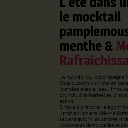
L'été dans u
le mocktail
pamplemouss
menthe &
M
Rafraîchiss
Le mocktail qui accompagne t
Sans alcool mais riche en saveu
journées ensoleillées. Il trouv
brunch, d'un barbecue, d'un pi
estival.
Simple à préparer, élégant à s
il met en lumière Mé-Mé Rafra
séduira autant les amateurs de
passionnés de nouvelles expér