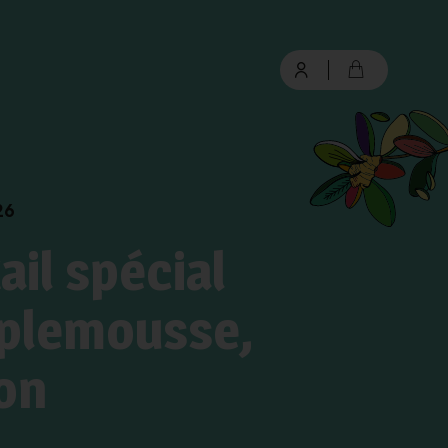
connexion
26
il spécial
Mot de passe oublié ?
mplemousse,
Valider
on
Inscription