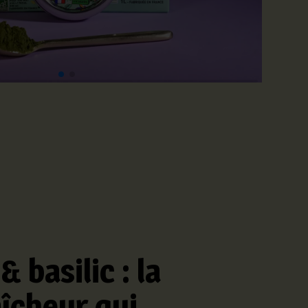
 basilic : la
îcheur qui