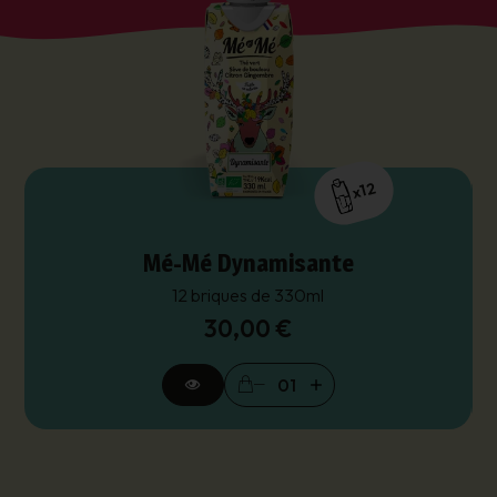
journée ou pour surprendre vos invités, l’essayer
c’est l’adopter !
x12
Mé-Mé Dynamisante
12 briques de 330ml
30,00 €