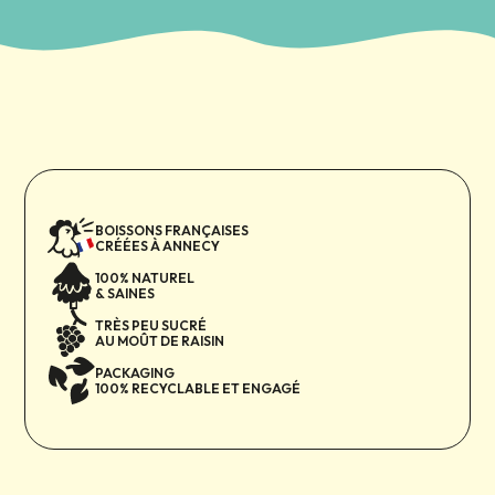
Essayez Mé-Mé Énergisant dès aujourd’hui et sentez la
différence !
BOISSONS FRANÇAISES
CRÉÉES À ANNECY
100% NATUREL
& SAINES
TRÈS PEU SUCRÉ
AU MOÛT DE RAISIN
PACKAGING
100% RECYCLABLE ET ENGAGÉ