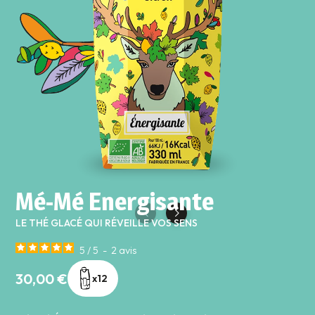
Mé-Mé Energisante
LE THÉ GLACÉ QUI RÉVEILLE VOS SENS
5
/
5
-
2
avis
30,00 €
x12