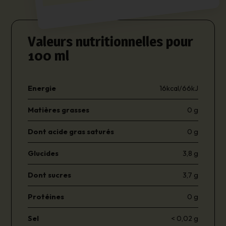
Valeurs nutritionnelles pour
100 ml
Energie
16kcal/66kJ
Matières grasses
0 g
Dont acide gras saturés
0 g
Glucides
3,8 g
Dont sucres
3,7 g
Protéines
0 g
Sel
< 0,02 g