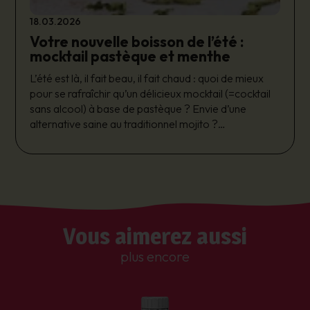
18.03.2026
Votre nouvelle boisson de l’été :
mocktail pastèque et menthe
L’été est là, il fait beau, il fait chaud : quoi de mieux
pour se rafraîchir qu’un délicieux mocktail (=cocktail
sans alcool) à base de pastèque ? Envie d’une
alternative saine au traditionnel mojito ?
Préparée avec notre thé glacé Mé-Mé
Rafraichissante à la menthe et sans sucre raffiné,
vous allez adorer cette recette ! Associez la fraîcheur
sucrée de la pastèque au goût acidulé du citron vert,
vous obtiendrez une boisson estivale légère et
Vous aimerez aussi
savoureuse.
plus encore
Facile, rapide, et avec peu d’ingrédients, voici
comment préparer ce cocktail sans alcool à la
pastèque qui émerveillera vos papilles ! Pour une
pause fraicheur gourmande à tout moment de la