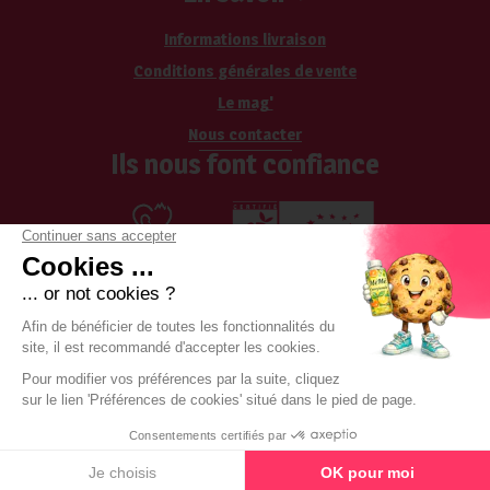
Informations livraison
Conditions générales de vente
Le mag'
Nous contacter
Ils nous font confiance
Les cookies
-
CGV
-
Mentions légales
-
RGPD
-
Boka by Boondooa