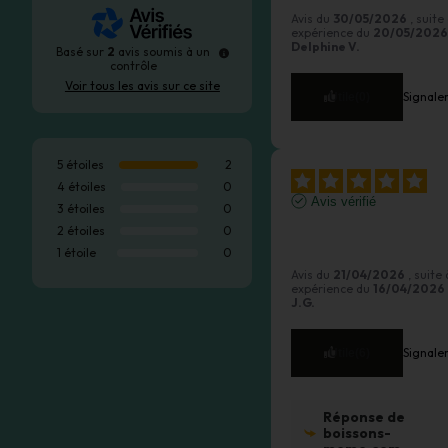
Avis du
30/05/2026
, suite
expérience du
20/05/2026
Delphine V.
Basé sur
2
avis soumis à un
contrôle
Voir tous les avis sur ce site
Signale
Utile
(0)
5
étoiles
2
4
étoiles
0
Avis vérifié
3
étoiles
0
J'adore le goût ! Très 
2
étoiles
0
rafraichissant
1
étoile
0
Avis du
21/04/2026
, suite
expérience du
16/04/2026
J.G.
Signale
Utile
(6)
Réponse de
boissons-