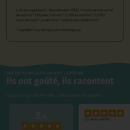
Liste des ingrédients : Sève d’érable* (95%), infusion de thé vert et
de matcha* 3,6% (eau, thé vert* 0,65% et matcha* 0,03%),
moût de raisin*, jus de citron*, arôme naturel de citron*.
* ingrédient issu de l’agriculture biologique
DES RETOURS QUI DONNENT LA PÊCHE
Ils ont goûté, ils racontent
Quand on goûte Mé-Mé… impossible de résister.
5
/
5
Avis vérifié
anti-coup de moût. 😊