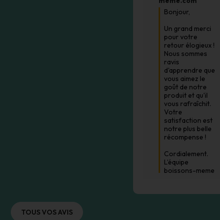
meme.com
Bonjour,

Un grand merci 
pour votre 
retour élogieux ! 
Nous sommes 
ravis 
d'apprendre que 
vous aimez le 
goût de notre 
produit et qu'il 
vous rafraîchit. 
Votre 
satisfaction est 
notre plus belle 
récompense !

Cordialement.

L’équipe 
boissons-meme
TOUS VOS AVIS