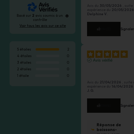
Avis du
30/05/2026
, suite
expérience du
20/05/2026
Delphine V.
Basé sur
2
avis soumis à un
contrôle
Voir tous les avis sur ce site
Signale
Utile
(0)
5
étoiles
2
4
étoiles
0
Avis vérifié
3
étoiles
0
J'adore le goût ! Très 
2
étoiles
0
rafraichissant
1
étoile
0
Avis du
21/04/2026
, suite
expérience du
16/04/2026
J.G.
Signale
Utile
(6)
Réponse de
boissons-