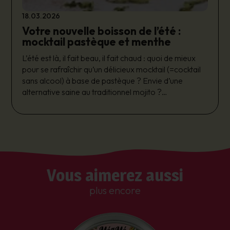
18.03.2026
Votre nouvelle boisson de l’été :
mocktail pastèque et menthe
L’été est là, il fait beau, il fait chaud : quoi de mieux
pour se rafraîchir qu’un délicieux mocktail (=cocktail
sans alcool) à base de pastèque ? Envie d’une
alternative saine au traditionnel mojito ?
Préparée avec notre thé glacé Mé-Mé
Rafraichissante à la menthe et sans sucre raffiné,
vous allez adorer cette recette ! Associez la fraîcheur
sucrée de la pastèque au goût acidulé du citron vert,
vous obtiendrez une boisson estivale légère et
Vous aimerez aussi
savoureuse.
plus encore
Facile, rapide, et avec peu d’ingrédients, voici
comment préparer ce cocktail sans alcool à la
pastèque qui émerveillera vos papilles ! Pour une
pause fraicheur gourmande à tout moment de la