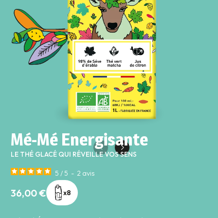
Mé-Mé Energisante
LE THÉ GLACÉ QUI RÉVEILLE VOS SENS
5
/
5
-
2
avis
36,00 €
x8