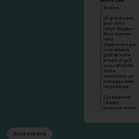
meme.com
Bonjour,

Un grand merci 
pour votre 
retour élogieux ! 
Nous sommes 
ravis 
d'apprendre que 
vous aimez le 
goût de notre 
produit et qu'il 
vous rafraîchit. 
Votre 
satisfaction est 
notre plus belle 
récompense !

Cordialement.

L’équipe 
boissons-meme
TOUS VOS AVIS