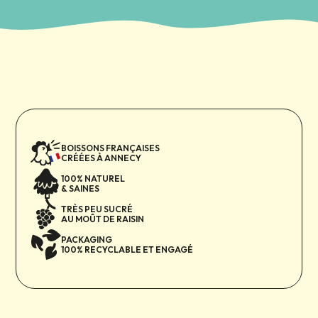
Essayez Mé-Mé Énergisant dès aujourd’hui et sentez la
différence !
BOISSONS FRANÇAISES
CRÉÉES À ANNECY
100% NATUREL
& SAINES
TRÈS PEU SUCRÉ
AU MOÛT DE RAISIN
PACKAGING
100% RECYCLABLE ET ENGAGÉ