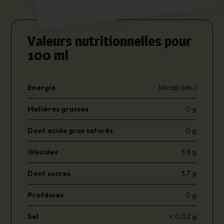
Valeurs nutritionnelles pour
100 ml
Energie
16kcal/66kJ
Matières grasses
0 g
Dont acide gras saturés
0 g
Glucides
3,8 g
Dont sucres
3,7 g
Protéines
0 g
Sel
< 0,02 g