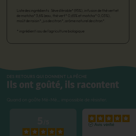
Liste des ingrédients : Sève d’érable* (95%), infusion de thé vert et
de matcha* 3,6% (eau, thé vert* 0,65% et matcha* 0,03%),
moût de raisin*, jus de citron*, arôme naturel de citron*.
* ingrédient issu de l’agriculture biologique
DES RETOURS QUI DONNENT LA PÊCHE
Ils ont goûté, ils racontent
Quand on goûte Mé-Mé… impossible de résister.
5
/
5
Avis vérifié
anti-coup de moût. 😊