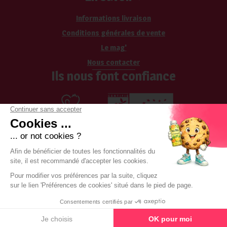
Informations livraison
Conditions générales de vente
Le mag'
Nous contacter
Ils nous font confiance
Les cookies
-
CGV
-
Mentions légales
-
RGPD
-
Boka by Boondooa