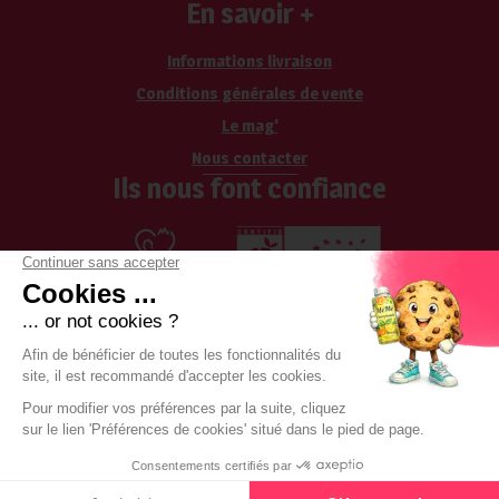
En savoir +
Informations livraison
Conditions générales de vente
Le mag'
Nous contacter
Ils nous font confiance
Les cookies
-
CGV
-
Mentions légales
-
RGPD
-
Boka by Boondooa