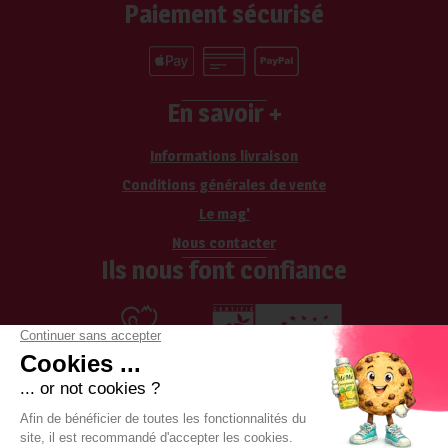
Paiement sécurisé
En savoir +
Informations livraison
Conditions générales de vente
Le mag'
Nous contacter
Ils nous font confiance