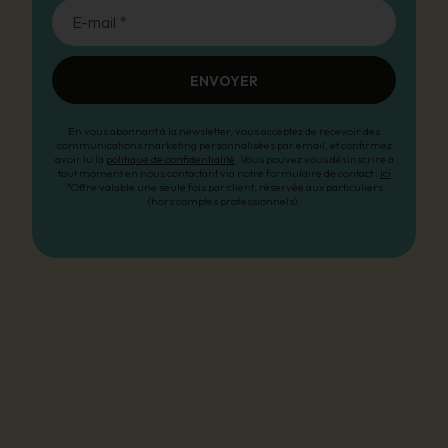
E-mail *
ENVOYER
En vous abonnant à la newsletter, vous acceptez de recevoir des
communications marketing personnalisées par email, et confirmez
avoir lu la
politique de confidentialité
. Vous pouvez vous désinscrire à
tout moment en nous contactant via notre formulaire de contact :
ici
*Offre valable une seule fois par client, réservée aux particuliers
(hors comptes professionnels).