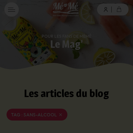
connexion
POUR LES FANS DE MÉMÉ
Le Mag’
Mot de passe oublié ?
Les articles du blog
Valider
Inscription
TAG :
SANS-ALCOOL