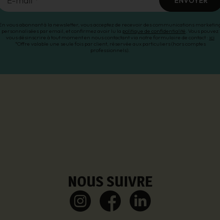
E-mail *
ENVOYER
En vous abonnant à la newsletter, vous acceptez de recevoir des communications marketin
personnalisées par email, et confirmez avoir lu la
politique de confidentialité
. Vous pouvez
vous désinscrire à tout moment en nous contactant via notre formulaire de contact :
ici
*Offre valable une seule fois par client, réservée aux particuliers (hors comptes
professionnels).
NOUS SUIVRE